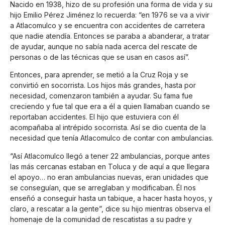
Nacido en 1938, hizo de su profesión una forma de vida y su
hijo Emilio Pérez Jiménez lo recuerda: “en 1976 se va a vivir
a Atlacomulco y se encuentra con accidentes de carretera
que nadie atendía. Entonces se paraba a abanderar, a tratar
de ayudar, aunque no sabía nada acerca del rescate de
personas o de las técnicas que se usan en casos así”.
Entonces, para aprender, se metió a la Cruz Roja y se
convirtió en socorrista. Los hijos más grandes, hasta por
necesidad, comenzaron también a ayudar. Su fama fue
creciendo y fue tal que era a él a quien llamaban cuando se
reportaban accidentes. El hijo que estuviera con él
acompañaba al intrépido socorrista. Así se dio cuenta de la
necesidad que tenía Atlacomulco de contar con ambulancias.
“Así Atlacomulco llegó a tener 22 ambulancias, porque antes
las más cercanas estaban en Toluca y de aquí a que llegara
el apoyo… no eran ambulancias nuevas, eran unidades que
se conseguían, que se arreglaban y modificaban. Él nos
enseñó a conseguir hasta un tabique, a hacer hasta hoyos, y
claro, a rescatar a la gente”, dice su hijo mientras observa el
homenaje de la comunidad de rescatistas a su padre y