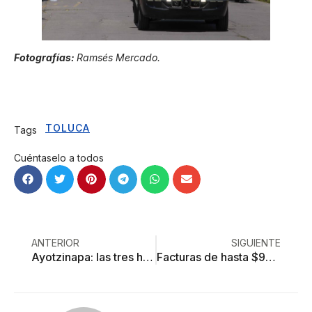
Fotografías:
Ramsés Mercado.
TOLUCA
Tags
Cuéntaselo a todos
ANTERIOR
SIGUIENTE
Ayotzinapa: las tres hipótesis de la Comisión para la Verdad
Facturas de hasta $900 mil por luz a campesinos del norte de Toluca