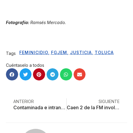
Fotografía:
Ramsés Mercado.
FEMINICIDIO
,
FGJEM
,
JUSTICIA
,
TOLUCA
Tags
Cuéntaselo a todos
ANTERIOR
SIGUIENTE
Contaminada e intransitable, la capital del medio milenio
Caen 2 de la FM involucrados en robo a negocio de Metepec; uno de ellos involucrado en triple homicidio