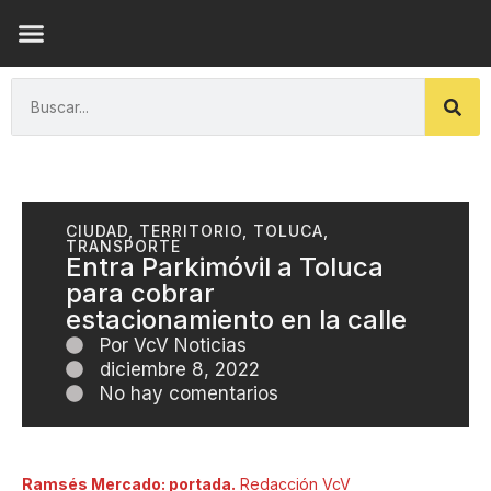
ENSAYOS DE LUZ
CIUDAD
,
TERRITORIO
,
TOLUCA
,
TRANSPORTE
Entra Parkimóvil a Toluca
para cobrar
estacionamiento en la calle
Por
VcV Noticias
diciembre 8, 2022
No hay comentarios
Ramsés Mercado: portada.
Redacción VcV