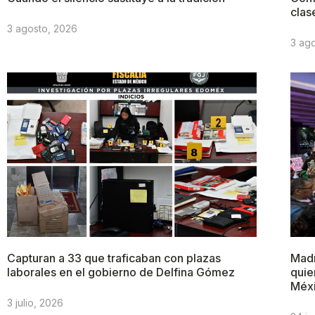
clas
3 agosto, 2026
3 ag
Capturan a 33 que traficaban con plazas
Madr
laborales en el gobierno de Delfina Gómez
quie
Méx
3 julio, 2026