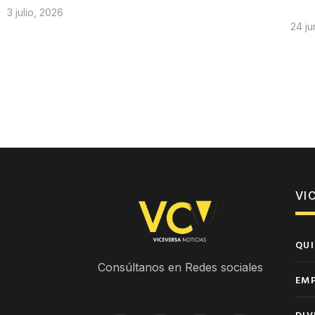
3 julio, 2026
24 ju
VI
QUI
Consúltanos en Redes sociales
EM
DIV