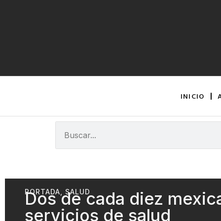
INICIO
PORTADA
,
SALUD
Dos de cada diez mexic
servicios de salud