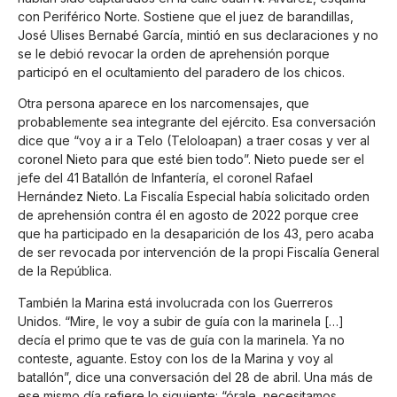
con Periférico Norte. Sostiene que el juez de barandillas,
José Ulises Bernabé García, mintió en sus declaraciones y no
se le debió revocar la orden de aprehensión porque
participó en el ocultamiento del paradero de los chicos.
Otra persona aparece en los narcomensajes, que
probablemente sea integrante del ejército. Esa conversación
dice que “voy a ir a Telo (Teloloapan) a traer cosas y ver al
coronel Nieto para que esté bien todo”. Nieto puede ser el
jefe del 41 Batallón de Infantería, el coronel Rafael
Hernández Nieto. La Fiscalía Especial había solicitado orden
de aprehensión contra él en agosto de 2022 porque cree
que ha participado en la desaparición de los 43, pero acaba
de ser revocada por intervención de la propi Fiscalía General
de la República.
También la Marina está involucrada con los Guerreros
Unidos. “Mire, le voy a subir de guía con la marinela […]
decía el primo que te vas de guía con la marinela. Ya no
conteste, aguante. Estoy con los de la Marina y voy al
batallón”, dice una conversación del 28 de abril. Una más de
ese mismo día refiere lo siguiente: “órale, necesitamos