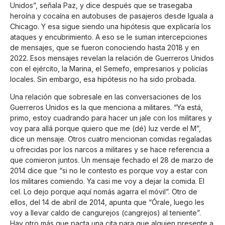
Unidos”, señala Paz, y dice después que se trasegaba
heroína y cocaína en autobuses de pasajeros desde Iguala a
Chicago. Y esa sigue siendo una hipótesis que explicaría los
ataques y encubrimiento. A eso se le suman intercepciones
de mensajes, que se fueron conociendo hasta 2018 y en
2022. Esos mensajes revelan la relación de Guerreros Unidos
con el ejército, la Marina, el Semefo, empresarios y policías
locales. Sin embargo, esa hipótesis no ha sido probada.
Una relación que sobresale en las conversaciones de los
Guerreros Unidos es la que menciona a militares. “Ya está,
primo, estoy cuadrando para hacer un jale con los militares y
voy para allá porque quiero que me (dé) luz verde el M”,
dice un mensaje. Otros cuatro mencionan comidas regaladas
u ofrecidas por los narcos a militares y se hace referencia a
que comieron juntos. Un mensaje fechado el 28 de marzo de
2014 dice que “si no le contesto es porque voy a estar con
los militares comiendo. Ya casi me voy a dejar la comida. El
cel. Lo dejo porque aquí nomás agarra el móvil”. Otro de
ellos, del 14 de abril de 2014, apunta que “Órale, luego les
voy a llevar caldo de cangurejos (cangrejos) al teniente”.
Hay otro más que pacta una cita para que alguien presente a