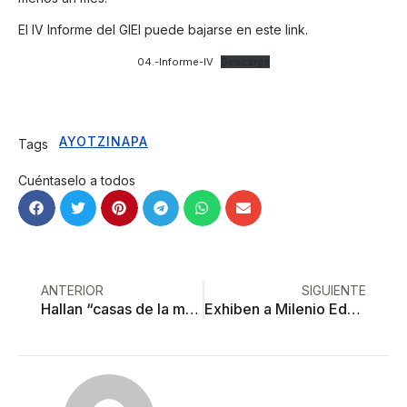
El IV Informe del GIEI puede bajarse en este link.
04.-Informe-IV
Descarga
AYOTZINAPA
Tags
Cuéntaselo a todos
ANTERIOR
SIGUIENTE
Hallan “casas de la muerte” en Toluca: al menos 6 cuerpos
Exhiben a Milenio Edoméx termine con hostigamiento laboral