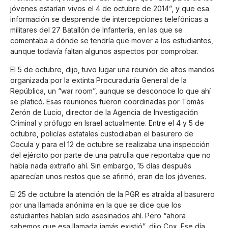
jóvenes estarían vivos el 4 de octubre de 2014”, y que esa
información se desprende de intercepciones telefónicas a
militares del 27 Batallón de Infantería, en las que se
comentaba a dónde se tendría que mover a los estudiantes,
aunque todavía faltan algunos aspectos por comprobar.
El 5 de octubre, dijo, tuvo lugar una reunión de altos mandos
organizada por la extinta Procuraduría General de la
República, un “war room”, aunque se desconoce lo que ahí
se platicó. Esas reuniones fueron coordinadas por Tomás
Zerón de Lucio, director de la Agencia de Investigación
Criminal y prófugo en Israel actualmente. Entre el 4 y 5 de
octubre, policías estatales custodiaban el basurero de
Cocula y para el 12 de octubre se realizaba una inspección
del ejército por parte de una patrulla que reportaba que no
había nada extraño ahí. Sin embargo, 15 días después
aparecían unos restos que se afirmó, eran de los jóvenes.
El 25 de octubre la atención de la PGR es atraída al basurero
por una llamada anónima en la que se dice que los
estudiantes habían sido asesinados ahí. Pero “ahora
sabemos que esa llamada jamás existió”, dijo Cox. Ese día,