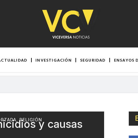
ACTUALIDAD
INVESTIGACIÓN
SEGURIDAD
ENSAYOS 
ORTADA
,
RELIGIÓN
nicidios y causas