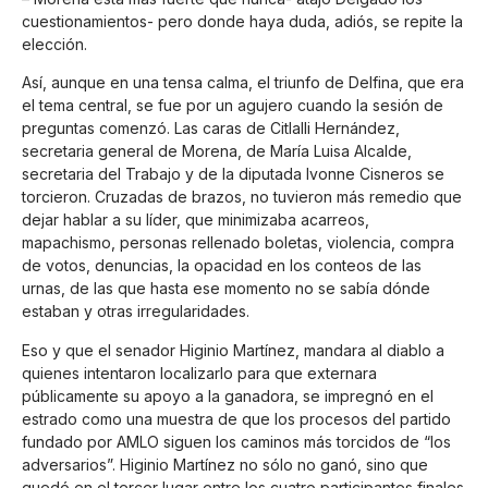
cuestionamientos- pero donde haya duda, adiós, se repite la
elección.
Así, aunque en una tensa calma, el triunfo de Delfina, que era
el tema central, se fue por un agujero cuando la sesión de
preguntas comenzó. Las caras de Citlalli Hernández,
secretaria general de Morena, de María Luisa Alcalde,
secretaria del Trabajo y de la diputada Ivonne Cisneros se
torcieron. Cruzadas de brazos, no tuvieron más remedio que
dejar hablar a su líder, que minimizaba acarreos,
mapachismo, personas rellenado boletas, violencia, compra
de votos, denuncias, la opacidad en los conteos de las
urnas, de las que hasta ese momento no se sabía dónde
estaban y otras irregularidades.
Eso y que el senador Higinio Martínez, mandara al diablo a
quienes intentaron localizarlo para que externara
públicamente su apoyo a la ganadora, se impregnó en el
estrado como una muestra de que los procesos del partido
fundado por AMLO siguen los caminos más torcidos de “los
adversarios”. Higinio Martínez no sólo no ganó, sino que
quedó en el tercer lugar entre los cuatro participantes finales