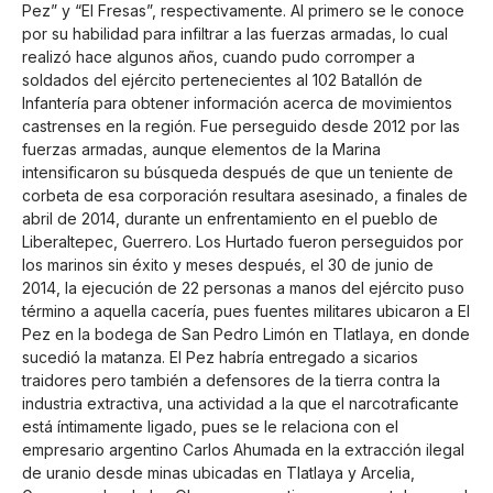
Pez” y “El Fresas”, respectivamente. Al primero se le conoce
por su habilidad para infiltrar a las fuerzas armadas, lo cual
realizó hace algunos años, cuando pudo corromper a
soldados del ejército pertenecientes al 102 Batallón de
Infantería para obtener información acerca de movimientos
castrenses en la región. Fue perseguido desde 2012 por las
fuerzas armadas, aunque elementos de la Marina
intensificaron su búsqueda después de que un teniente de
corbeta de esa corporación resultara asesinado, a finales de
abril de 2014, durante un enfrentamiento en el pueblo de
Liberaltepec, Guerrero. Los Hurtado fueron perseguidos por
los marinos sin éxito y meses después, el 30 de junio de
2014, la ejecución de 22 personas a manos del ejército puso
término a aquella cacería, pues fuentes militares ubicaron a El
Pez en la bodega de San Pedro Limón en Tlatlaya, en donde
sucedió la matanza. El Pez habría entregado a sicarios
traidores pero también a defensores de la tierra contra la
industria extractiva, una actividad a la que el narcotraficante
está íntimamente ligado, pues se le relaciona con el
empresario argentino Carlos Ahumada en la extracción ilegal
de uranio desde minas ubicadas en Tlatlaya y Arcelia,