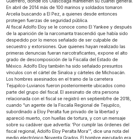
Guerrero, donde los Olascoaga mantienen su cuartel general.
En abril de 2014 más de 100 marinos y soldados tomaron
Arcelia buscando a El Pez, a quienes desde entonces
protegen fuerzas de seguridad pública.
Al fiscal Adolfo Eloy se le conoce como El Yankee y después
de la aparición de la narcomanta trascendió que había sido
despedido por lo menos señalado de ser culpable de
secuestro y extorsiones. Que quienes hayan realizado las
primeras denuncias fueran narcotraficantes, expone el alto
grado de descomposición de la Fiscalía del Estado de
México. Adolfo Eloy también ha sido señalado presuntos
vínculos con el cártel de Sinaloa y cárteles de Michoacán.
Los hombres asesinados en el tramo de la carretera
Tejupilco-Luvianos fueron posteriormente ubicados como
parte del grupo del fiscal. El asesinato de otra persona
relacionada con el fiscal se registró en septiembfre de 2018,
cuando “un agente de la Fiscalía Regional de Tejupilco,
subordinado a Eloy Peralta fue privado de la libertad y
apareció muerto, con huellas de tortura, y con un mensaje
sobre su cadáver que advertía: ‘Por cumplir las órdenes del
fiscal regional, Adolfo Eloy Peralta Mora’”, dice una nota del
medio electrónico Noventa Grados. El hombre ejecutado era