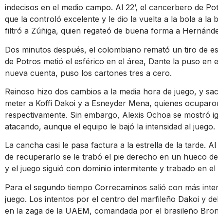
indecisos en el medio campo. Al 22’, el cancerbero de Po
que la controló excelente y le dio la vuelta a la bola a la
filtró a Zúñiga, quien regateó de buena forma a Hernánde
Dos minutos después, el colombiano remató un tiro de es
de Potros metió el esférico en el área, Dante la puso en 
nueva cuenta, puso los cartones tres a cero.
Reinoso hizo dos cambios a la media hora de juego, y s
meter a Koffi Dakoi y a Esneyder Mena, quienes ocuparon
respectivamente. Sin embargo, Alexis Ochoa se mostró igu
atacando, aunque el equipo le bajó la intensidad al juego.
La cancha casi le pasa factura a la estrella de la tarde. A
de recuperarlo se le trabó el pie derecho en un hueco de
y el juego siguió con dominio intermitente y trabado en e
Para el segundo tiempo Correcaminos salió con más intens
juego. Los intentos por el centro del marfileño Dakoi y d
en la zaga de la UAEM, comandada por el brasileño Bronz