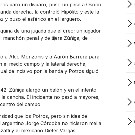
tros paró un disparo, puso un pase a Osorio
 banda derecha, la controló Hipólito y este la
z y puso el esférico en el larguero.
quina de una jugada que él creó; un jugador
el manchón penal y de tijera Zúñiga, de
acó a Aldo Monzonis y a Aarón Barrera para
 el medio campo y la lateral derecha,
al de incisivo por la banda y Potros siguió
l 42’ Zúñiga alargó un balón y en el intento
 la cancha. El incidente no pasó a mayores,
l centro del campo.
idad que los Potros, pero sin idea de
el argentino Jorge Córdoba no hicieron mella
atti y el mexicano Dieter Vargas.