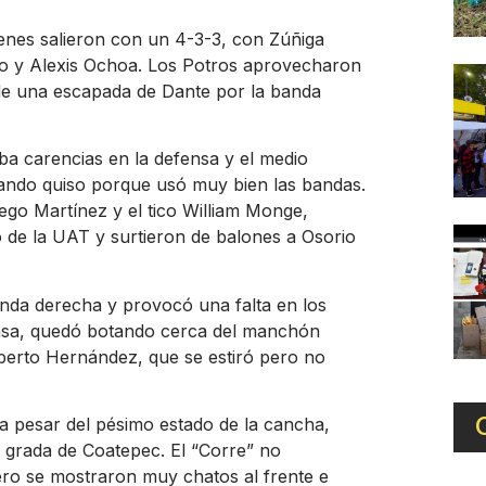
ienes salieron con un 4-3-3, con Zúñiga
o y Alexis Ochoa. Los Potros aprovecharon
 de una escapada de Dante por la banda
ba carencias en la defensa y el medio
uando quiso porque usó muy bien las bandas.
iego Martínez y el tico William Monge,
o de la UAT y surtieron de balones a Osorio
anda derecha y provocó una falta en los
fensa, quedó botando cerca del manchón
mberto Hernández, que se estiró pero no
 a pesar del pésimo estado de la cancha,
a grada de Coatepec. El “Corre” no
pero se mostraron muy chatos al frente e