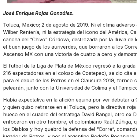
José Enrique Rojas González.
Toluca, México; 2 de agosto de 2019. Ni el clima adverso
Wilber Rentería, ni la estrategia del icono del América, C
cancha del “Chivo” Córdova, destrozada por la lluvia de los
el buen juego de los auriverdes, que borraron a los Corre
Ascenso MX con una victoria de cuatro a cero y demostr
El futbol de la Liga de Plata de México regresó a la grada d
216 espectadores en el coloso de Coatepec), se dio cita e
para el debut de los Potros en el Clausura 2019, torneo cr
pelearán, junto con la Universidad de Colima y el Tampi
Había expectativa en la afición equina por ver debutar a C
y quien quiso retirarse en el Toluca, pero la directiva ro
hueco en el cuadro del estratega David Rangel, otro ex Di
enfocaron en otro hombre, el colombiano Raúl Zúñiga, q
los Diablos y hoy quebró la defensa del “Corre”, comand
jugador de Potros, y por el argentino Rodolfo Rocaniere.