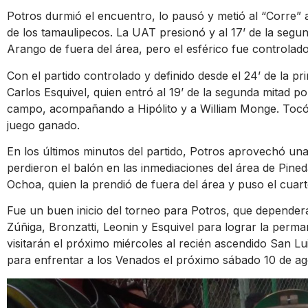
Potros durmió el encuentro, lo pausó y metió al “Corre” 
de los tamaulipecos. La UAT presionó y al 17’ de la seg
Arango de fuera del área, pero el esférico fue controlad
Con el partido controlado y definido desde el 24’ de la pr
Carlos Esquivel, quien entró al 19’ de la segunda mitad po
campo, acompañando a Hipólito y a William Monge. Tocó 
juego ganado.
En los últimos minutos del partido, Potros aprovechó un
perdieron el balón en las inmediaciones del área de Pineda
Ochoa, quien la prendió de fuera del área y puso el cuart
Fue un buen inicio del torneo para Potros, que depende
Zúñiga, Bronzatti, Leonin y Esquivel para lograr la perm
visitarán el próximo miércoles al recién ascendido San Lu
para enfrentar a los Venados el próximo sábado 10 de ag