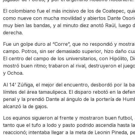
El colombiano fue el más incisivo de los de Coatepec, qu
como nueve con mucha movilidad y abiertos Dante Osori
muy bien las bandas, y al minuto diez anotó Raúl, luego
derecha.
Fue un golpe duro al “Corre”, que no respondió y mostra
campo. Potros, sin ser demasiado superior, hizo daño c
El centro del campo de los universitarios, con Hipólito, D
mostró buen ritmo; trabaron al rival, destruyeron el jueg
y Ochoa.
Al 14’ Zúñiga, el mejor del encuentro, desbordó por la b
límites del área tamaulipeca. El disparo rebotó en la de
penal y la prendió Dante al ángulo de la portería de Hu
alcanzó la de gajos.
Los equinos siguieron al frente y mostraron buen futbol,
tanto que el tufo a lodo y pasto podrido ascendía hasta l
reaccionó; intentaba llegar a la meta de Leonin Pineda, 