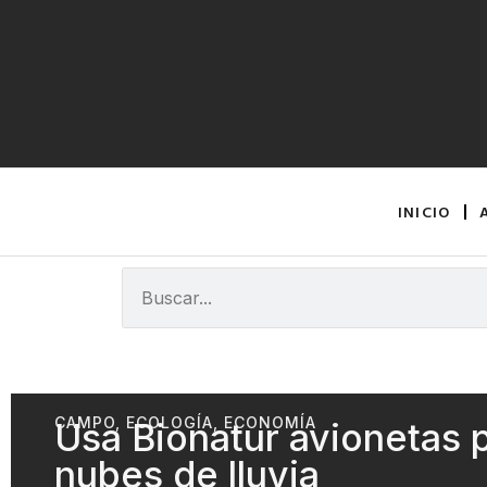
INICIO
CAMPO
,
ECOLOGÍA
,
ECONOMÍA
Usa Bionatur avionetas 
nubes de lluvia