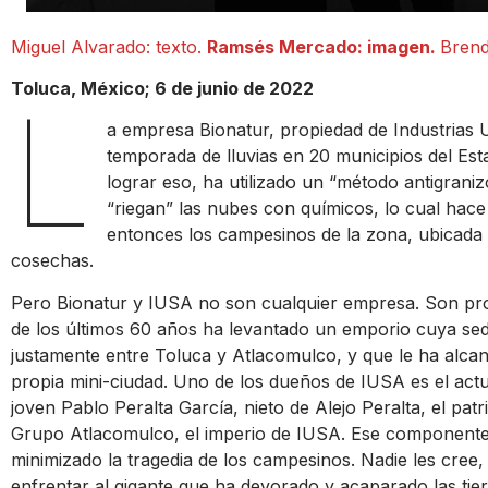
Miguel Alvarado: texto.
Ramsés Mercado: imagen.
Brend
Toluca, México; 6 de junio de 2022
L
a empresa Bionatur, propiedad de Industrias 
temporada de lluvias en 20 municipios del Est
lograr eso, ha utilizado un “método antigrani
“riegan” las nubes con químicos, lo cual hace 
entonces los campesinos de la zona, ubicada
cosechas.
Pero Bionatur y IUSA no son cualquier empresa. Son propi
de los últimos 60 años ha levantado un emporio cuya sede
justamente entre Toluca y Atlacomulco, y que le ha alcan
propia mini-ciudad. Uno de los dueños de IUSA es el actu
joven Pablo Peralta García, nieto de Alejo Peralta, el pat
Grupo Atlacomulco, el imperio de IUSA. Ese componente p
minimizado la tragedia de los campesinos. Nadie les cree
enfrentar al gigante que ha devorado y acaparado las tier