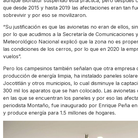
aunque Bionatur suspendió esta práctica, pero después 
que desde 2015 y hasta 2019 las afectaciones eran tan f
sobrevivir y por eso se movilizaron.
“Su justificación es que las avionetas no eran de ellos, 
por lo que acudimos a la Secretaría de Comunicaciones y
Meteorológico Nacional explicó que la zona no es prope
las condiciones de los cerros, por lo que en 2020 la em
vuelos”.
Pero los campesinos también señalan que otra empresa d
producción de energía limpia, ha instalado paneles solar
Jocotitlán y otros municipios, lo cual disminuye la capta
300 mil los aparatos que se han colocado. Las avionetas
en las que se encuentran los paneles y por eso las afect
periodista Montaño, fue inaugurado por Enrique Peña en
y produce energía para 1.5 millones de hogares.