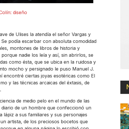
olín: diseño
Nave de Ulises la atendía el señor Vargas y
s. Se podía escarbar con absoluta comodidad
les, montones de libros de historia y
orque nadie los leía y así, sin abrirlos, se
ndas como ésta, que se ubica en la ruidosa y
iento mocho y persignado le puso Manuel J.
í encontré ciertas joyas esotéricas como El
o y las técnicas arcaicas del éxtasis, de
.
ciencia de medio pelo en el mundo de las
el diario de un hombre que confeccionó un
a lápiz a sus familiares y sus personajes
 un artista, de los preciosos bocetos que
 porque en alguna página lo escribió con