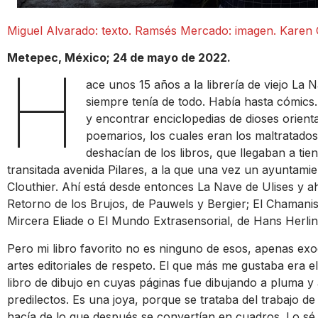
Miguel Alvarado: texto. Ramsés Mercado: imagen. Karen C
Metepec, México; 24 de mayo de 2022.
H
ace unos 15 años a la librería de viejo La 
siempre tenía de todo. Había hasta cómic
y encontrar enciclopedias de dioses orienta
poemarios, los cuales eran los maltratados p
deshacían de los libros, que llegaban a tie
transitada avenida Pilares, a la que una vez un ayuntam
Clouthier. Ahí está desde entonces La Nave de Ulises y ah
Retorno de los Brujos, de Pauwels y Bergier; El Chamanism
Mircera Eliade o El Mundo Extrasensorial, de Hans Herlin
Pero mi libro favorito no es ninguno de esos, apenas exo
artes editoriales de respeto. El que más me gustaba era 
libro de dibujo en cuyas páginas fue dibujando a pluma y 
predilectos. Es una joya, porque se trataba del trabajo de
hacía de lo que después se convertían en cuadros. Lo sé