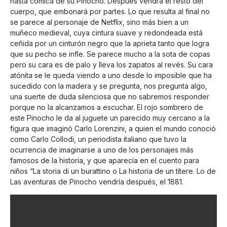
hasta cómica de su Pinocho. Después vendrá el resto del
cuerpo, que embonará por partes. Lo que resulta al final no
se parece al personaje de Netflix, sino más bien a un
muñeco medieval, cuya cintura suave y redondeada está
ceñida por un cinturón negro que la aprieta tanto que logra
que su pecho se infle. Se parece mucho a la sota de copas
pero su cara es de palo y lleva los zapatos al revés. Su cara
atónita se le queda viendo a uno desde lo imposible que ha
sucedido con la madera y se pregunta, nos pregunta algo,
una suerte de duda silenciosa que no sabremos responder
porque no la alcanzamos a escuchar. El rojo sombrero de
este Pinocho le da al juguete un parecido muy cercano a la
figura que imaginó Carlo Lorenzini, a quien el mundo conoció
como Carlo Collodi, un periodista italiano que tuvo la
ocurrencia de imaginarse a uno de los personajes más
famosos de la historia, y que aparecía en el cuento para
niños “La storia di un burattino o La historia de un títere. Lo de
Las aventuras de Pinocho vendría después, el 1881.