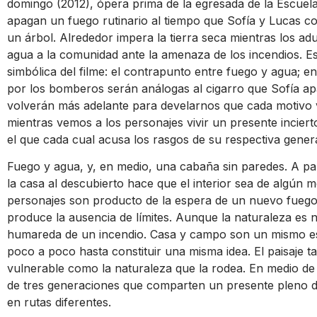
domingo (2012), ópera prima de la egresada de la Escuel
apagan un fuego rutinario al tiempo que Sofía y Lucas c
un árbol. Alrededor impera la tierra seca mientras los a
agua a la comunidad ante la amenaza de los incendios. Es
simbólica del filme: el contrapunto entre fuego y agua; en
por los bomberos serán análogas al cigarro que Sofía ap
volverán más adelante para develarnos que cada motivo v
mientras vemos a los personajes vivir un presente incierto
el que cada cual acusa los rasgos de su respectiva gener
Fuego y agua, y, en medio, una cabaña sin paredes. A part
la casa al descubierto hace que el interior sea de algún m
personajes son producto de la espera de un nuevo fuego
produce la ausencia de límites. Aunque la naturaleza es n
humareda de un incendio. Casa y campo son un mismo e
poco a poco hasta constituir una misma idea. El paisaje 
vulnerable como la naturaleza que la rodea. En medio de
de tres generaciones que comparten un presente pleno 
en rutas diferentes.