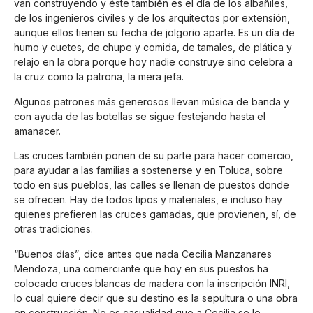
van construyendo y éste también es el día de los albañiles,
de los ingenieros civiles y de los arquitectos por extensión,
aunque ellos tienen su fecha de jolgorio aparte. Es un día de
humo y cuetes, de chupe y comida, de tamales, de plática y
relajo en la obra porque hoy nadie construye sino celebra a
la cruz como la patrona, la mera jefa.
Algunos patrones más generosos llevan música de banda y
con ayuda de las botellas se sigue festejando hasta el
amanacer.
Las cruces también ponen de su parte para hacer comercio,
para ayudar a las familias a sostenerse y en Toluca, sobre
todo en sus pueblos, las calles se llenan de puestos donde
se ofrecen. Hay de todos tipos y materiales, e incluso hay
quienes prefieren las cruces gamadas, que provienen, sí, de
otras tradiciones.
“Buenos días”, dice antes que nada Cecilia Manzanares
Mendoza, una comerciante que hoy en sus puestos ha
colocado cruces blancas de madera con la inscripción INRI,
lo cual quiere decir que su destino es la sepultura o una obra
en construcción. No es casualidad que a Cecilia se le