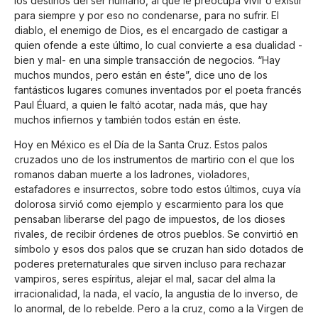
los destinos del ser humano, al que le preocupa vivir o existir
para siempre y por eso no condenarse, para no sufrir. El
diablo, el enemigo de Dios, es el encargado de castigar a
quien ofende a este último, lo cual convierte a esa dualidad -
bien y mal- en una simple transacción de negocios. “Hay
muchos mundos, pero están en éste”, dice uno de los
fantásticos lugares comunes inventados por el poeta francés
Paul Éluard, a quien le faltó acotar, nada más, que hay
muchos infiernos y también todos están en éste.
Hoy en México es el Día de la Santa Cruz. Estos palos
cruzados uno de los instrumentos de martirio con el que los
romanos daban muerte a los ladrones, violadores,
estafadores e insurrectos, sobre todo estos últimos, cuya vía
dolorosa sirvió como ejemplo y escarmiento para los que
pensaban liberarse del pago de impuestos, de los dioses
rivales, de recibir órdenes de otros pueblos. Se convirtió en
símbolo y esos dos palos que se cruzan han sido dotados de
poderes preternaturales que sirven incluso para rechazar
vampiros, seres espíritus, alejar el mal, sacar del alma la
irracionalidad, la nada, el vacío, la angustia de lo inverso, de
lo anormal, de lo rebelde. Pero a la cruz, como a la Virgen de