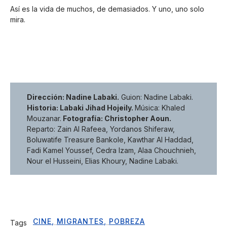
Así es la vida de muchos, de demasiados. Y uno, uno solo
mira.
Dirección: Nadine Labaki.
Guion: Nadine Labaki.
Historia: Labaki Jihad Hojeily.
Música: Khaled
Mouzanar.
Fotografía: Christopher Aoun.
Reparto: Zain Al Rafeea, Yordanos Shiferaw,
Boluwatife Treasure Bankole, Kawthar Al Haddad,
Fadi Kamel Youssef, Cedra Izam, Alaa Chouchnieh,
Nour el Husseini, Elias Khoury, Nadine Labaki.
CINE
,
MIGRANTES
,
POBREZA
Tags