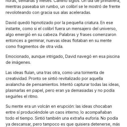
horas, semanas y meses. Caminó siglos. Un día de primavera,
mientras paseaba sin rumbo, un colibrí se le mostró de frente
revoloteando con gracia sus alas aceleradas.
David quedó hipnotizado por la pequeña criatura. En ese
instante, como si el colibrí fuera un mensajero del universo,
algo emergió en su cabeza. Palabras y frases comenzaron
entonces a germinar, nuevas ideas flotaban en su mente
como fragmentos de otra vida.
Emocionado, aunque intrigado, David navegó en esa piscina
de imágenes.
Las ideas fluían, una tras otra, como una tormenta de
creatividad. Pronto se sintió revitalizado por aquella
avalancha de pensamientos. Intentó capturar todas las ideas,
plasmarlas en papel, pero eran ya demasiadas y no podía
seguirles el ritmo.
Su mente era un volcán en erupción: las ideas chocaban
entre sí produciéndole un caos interno; lo acompañaban
todo el tiempo. Sintió también una extraña euforia. No podía
ya descansar, pero tampoco es que quisiera detenerse, más