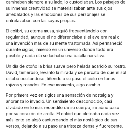
caminaban siempre a su lado; lo custodiaban. Los paisajes de
su inmensa creatividad se materializaban ante sus ojos
arrebatados y las emociones de sus personajes se
entrelazaban con las suyas propias.
El colibrí, su eterna musa, siguió frecuentándolo con
regularidad, aunque él no diferenciaba si el ave era real o
una invención más de su mente trastornada. Así permaneció
durante siglos, inmerso en un universo donde todo era
posible y cada día se luchaba una batalla narrativa.
Un día de otoño la brisa suave pero helada acarició su rostro.
David, temeroso, levantó la mirada y se percató de que el sol
estaba ocultándose, tiñendo a su paso el cielo en tonos
rojizos y rosados. En ese momento, algo cambió.
Por primera vez en siglos una sensación de nostalgia y
añoranza lo invadió. Un sentimiento desconocido, casi
olvidado en lo más recóndito de su cuerpo, se abrió paso
por su corazón de arcilla. El colibrí que aleteaba cada vez
más lento se alejó canturreando el más nostálgico de sus
versos, dejando a su paso una tristeza densa y fluorecente.