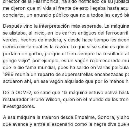
director de la Filarmónica, ha sido notificado de su jubil
me dijeron que mi vida al frente de esto llegaba hasta aquí”,
concierto, un anuncio público que no a todos les cayó bi
Después vino la interpretación más esperada. La máquina
se alistaba, al inicio, en los carros antiguos del ferroc
verdes, hechos de madera, y desde hace tiempo les dice
ciencia cierta cuál es la razón. Lo que sí se sabe es que
portan con garbo, porque el tren siempre ha resultado a
gringo viejo”, por ejemplo, es un vagón rojo decorado mu
que le dio fama mundial, pues ha salido en varias películas,
1989 reunía un reparto de superestrellas encabezadas p
actuaron ahí, en ese vagón alquilado que por lo menos ha
De la ODM-2, se sabe que “la máquina estuvo activa hasta
restaurador Bruno Wilson, quien en el mundo de los tre
investigadores.
A esa máquina la trajeron desde Empalme, Sonora, y aho
que avance y entre al escenario como la negra diva que e