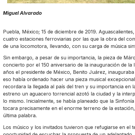
Miguel Alvarado
Puebla, México; 15 de diciembre de 2019. Aguascalientes,
cuatro estaciones ferroviarias por las que la obra del c
de una locomotora, llevando, con su carga de música sinfó
Sin embargo, a pesar de su importancia, la pieza de Márqu
concierto por el 150 aniversario de la inauguración de la
años el presidente de México, Benito Juárez, inauguraba
eso había ordenado hacer una pieza musical excepcional,
recordara la llegada al país del tren y su importancia en la
estreno un aguacero torrencial azotó la ciudad y la inter
lo mismo. Inicialmente, se había planeado que la Sinfonía 
tocara precisamente en el enorme terreno de la estación, pe
última palabra.
Los músico y los invitados tuvieron que refugiarse en el 
oportunidad de escuchar la propuesta de un adelantado, p