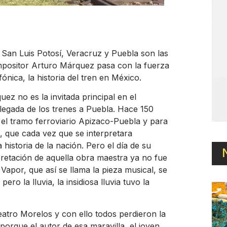
 San Luis Potosí, Veracruz y Puebla son las
ompositor Arturo Márquez pasa con la fuerza
nica, la historia del tren en México.
ez no es la invitada principal en el
 llegada de los trenes a Puebla. Hace 150
 el tramo ferroviario Apizaco-Puebla y para
 que cada vez que se interpretara
 historia de la nación. Pero el día de su
pretación de aquella obra maestra ya no fue
Vapor, que así se llama la pieza musical, se
ro la lluvia, la insidiosa lluvia tuvo la
teatro Morelos y con ello todos perdieron la
orque el autor de esa maravilla, el joven