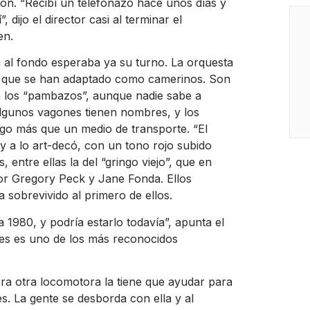
ación. “Recibí un telefonazo hace unos días y
 dijo el director casi al terminar el
en.
 al fondo esperaba ya su turno. La orquesta
arril que se han adaptado como camerinos. Son
n los “pambazos”, aunque nadie sabe a
 algunos vagones tienen nombres, y los
lgo más que un medio de transporte. “El
y a lo art-decó, con un tono rojo subido
 entre ellas la del “gringo viejo”, que en
or Gregory Peck y Jane Fonda. Ellos
 sobrevivido al primero de ellos.
 1980, y podría estarlo todavía”, apunta el
nes es uno de los más reconocidos
ra otra locomotora la tiene que ayudar para
s. La gente se desborda con ella y al