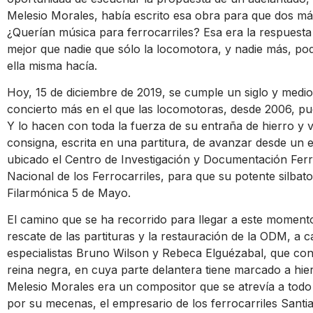
Melesio Morales, había escrito esa obra para que dos máq
¿Querían música para ferrocarriles? Esa era la respuest
mejor que nadie que sólo la locomotora, y nadie más, pod
ella misma hacía.
Hoy, 15 de diciembre de 2019, se cumple un siglo y medi
concierto más en el que las locomotoras, desde 2006, pue
Y lo hacen con toda la fuerza de su entraña de hierro y
consigna, escrita en una partitura, de avanzar desde un
ubicado el Centro de Investigación y Documentación Ferr
Nacional de los Ferrocarriles, para que su potente silbato 
Filarmónica 5 de Mayo.
El camino que se ha recorrido para llegar a este momento 
rescate de las partituras y la restauración de la ODM, a
especialistas Bruno Wilson y Rebeca Elguézabal, que cons
reina negra, en cuya parte delantera tiene marcado a hie
Melesio Morales era un compositor que se atrevía a todo 
por su mecenas, el empresario de los ferrocarriles Sant