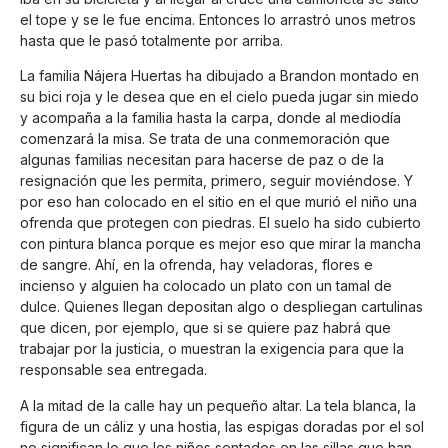
el tope y se le fue encima. Entonces lo arrastró unos metros
hasta que le pasó totalmente por arriba.
La familia Nájera Huertas ha dibujado a Brandon montado en
su bici roja y le desea que en el cielo pueda jugar sin miedo
y acompaña a la familia hasta la carpa, donde al mediodía
comenzará la misa. Se trata de una conmemoración que
algunas familias necesitan para hacerse de paz o de la
resignación que les permita, primero, seguir moviéndose. Y
por eso han colocado en el sitio en el que murió el niño una
ofrenda que protegen con piedras. El suelo ha sido cubierto
con pintura blanca porque es mejor eso que mirar la mancha
de sangre. Ahí, en la ofrenda, hay veladoras, flores e
incienso y alguien ha colocado un plato con un tamal de
dulce. Quienes llegan depositan algo o despliegan cartulinas
que dicen, por ejemplo, que si se quiere paz habrá que
trabajar por la justicia, o muestran la exigencia para que la
responsable sea entregada.
A la mitad de la calle hay un pequeño altar. La tela blanca, la
figura de un cáliz y una hostia, las espigas doradas por el sol
no significan lo que los niños sentados en las sillas que han